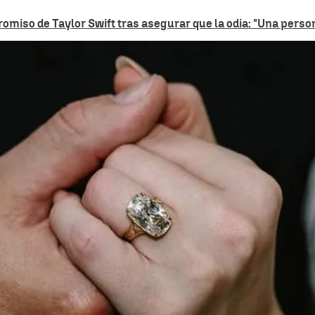
miso de Taylor Swift tras asegurar que la odia: "Una perso
Así es el anillo de compromiso que
Whatsapp
Facebook
X
Linkedin
3