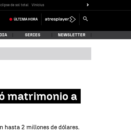
clipse de sol total
Vinicius
ÚLTIMA
HORA
DIA
SERIES
NEWSLETTER
dió matrimonio a
n hasta 2 millones de dólares.