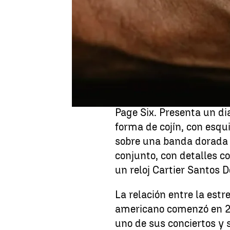
Taylor Swift y Travis Kel
compromiso
con una pub
que compartieron varias 
primer plano del anillo.
La pieza fue diseñada po
junto al propio Kelce, se
Page Six. Presenta un di
forma de cojín, con esq
sobre una banda dorada p
conjunto, con detalles c
un reloj Cartier Santos 
La relación entre la estre
americano comenzó en 20
uno de sus conciertos y 