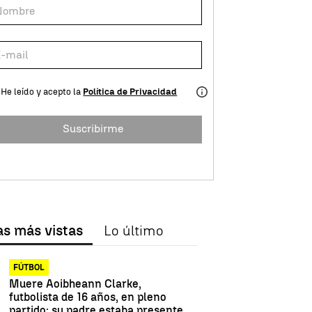
He leído y acepto la
Política de Privacidad
Suscribirme
as más vistas
Lo último
FÚTBOL
Muere Aoibheann Clarke,
futbolista de 16 años, en pleno
partido: su padre estaba presente