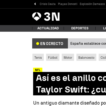
Crisis Ceuta
Playas Donosti
Explosión Damasco
Antena
Noticias
3
ACTUALIDAD
DEPORTES
L
España establece con
EN DIRECTO
¿Qué
Tenis
Fútbol
Motor
Baloncesto
Cic
NFL
Así es el anillo 
Taylor Swift: ¿c
Bus
Un antiguo diamante diseñado por 