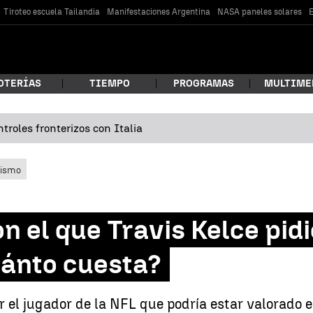
Tiroteo escuela Tailandia
Manifestaciones Argentina
NASA paneles solares
E
OTERÍAS
TIEMPO
PROGRAMAS
MULTIME
troles fronterizos con Italia
 estás buscando?
lismo
con el que Travis Kelce pi
uánto cuesta?
car
el jugador de la NFL que podría estar valorado e