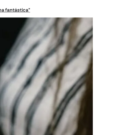
na fantástica"
 Travis Kelce entregó a Taylor Swift |
IG Taylor Swift