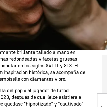
ce
confirmaron este martes su
licación conjunta en Instagram en la
imágenes de la pedida... incluido un
r Kindred Lubeck de Artifez Fine Jewelry
gún ha detallado la revista especializada
amante brillante tallado a mano en
uinas redondeadas y facetas gruesas
opular en los siglos XVIII y XIX. El
on inspiración histórica, se acompaña de
Demoiselle con diamantes y oro.
lla del pop y el jugador de fútbol
23, después de que Kelce asistiera a
se quedase "hipnotizado" y "cautivado"