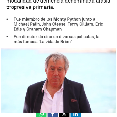
modalidad de demencia denominada afasia
progresiva primaria.
Fue miembro de los Monty Python junto a
Michael Palin, John Cleese, Terry Gilliam, Eric
Idle y Graham Chapman
Fue director de cine de diversas películas, la
más famosa 'La vida de Brian'
Muere Terry Jones, miembro de los legendarios Monty Python |
Antena 3 Noticias
Antena 3 Noticias
Actualizado:
22 de enero de 2020, 22:29
Publicado:
22 de enero de 2020, 18:44
Whatsapp
Facebook
X
Linkedin