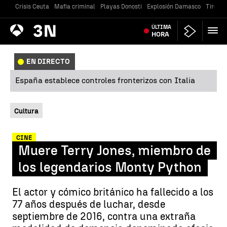
Crisis Ceuta
Mafia criminal
Playas Donosti
Explosión Damasco
Tiroteo
Antena
ÚLTIMA
Noticias
3
HORA
EN DIRECTO
España establece controles fronterizos con Italia
Cultura
CINE
Muere Terry Jones, miembro de
los legendarios Monty Python
El actor y cómico británico ha fallecido a los
77 años después de luchar, desde
septiembre de 2016, contra una extraña