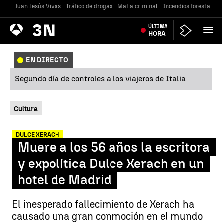
Juan Jesús Vivas
Tráfico de drogas
Mafia criminal
Incendios forestales
Antena
ÚLTIMA
Noticias
3
HORA
EN DIRECTO
Segundo día de controles a los viajeros de Italia
Cultura
DULCE XERACH
Muere a los 56 años la escritora
y expolítica Dulce Xerach en un
hotel de Madrid
El inesperado fallecimiento de Xerach ha
causado una gran conmoción en el mundo