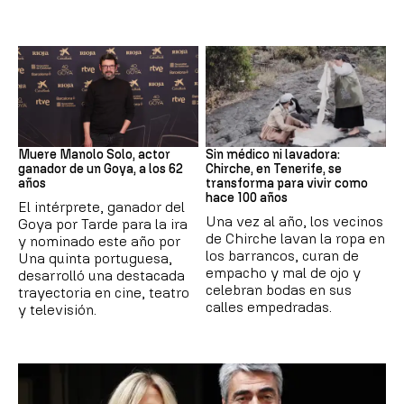
Actor
Canarias
Muere Manolo Solo, actor
Sin médico ni lavadora:
ganador de un Goya, a los 62
Chirche, en Tenerife, se
años
transforma para vivir como
hace 100 años
El intérprete, ganador del
Una vez al año, los vecinos
Goya por Tarde para la ira
de Chirche lavan la ropa en
y nominado este año por
los barrancos, curan de
Una quinta portuguesa,
empacho y mal de ojo y
desarrolló una destacada
celebran bodas en sus
trayectoria en cine, teatro
calles empedradas.
y televisión.