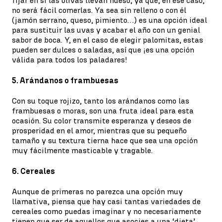
fijar en si las olivas llevan hueso, ya que, en ese caso,
no será fácil comerlas. Ya sea sin relleno o con él
(jamón serrano, queso, pimiento…) es una opción ideal
para sustituir las uvas y acabar el año con un genial
sabor de boca. Y, en el caso de elegir palomitas, estas
pueden ser dulces o saladas, así que ¡es una opción
válida para todos los paladares!
5. Arándanos o frambuesas
Con su toque rojizo, tanto los arándanos como las
frambuesas o moras, son una fruta ideal para esta
ocasión. Su color transmite esperanza y deseos de
prosperidad en el amor, mientras que su pequeño
tamaño y su textura tierna hace que sea una opción
muy fácilmente masticable y tragable.
6. Cereales
Aunque de primeras no parezca una opción muy
llamativa, piensa que hay casi tantas variedades de
cereales como puedas imaginar y no necesariamente
tienen que ser de aquellos que asocies a una ‘dieta’.