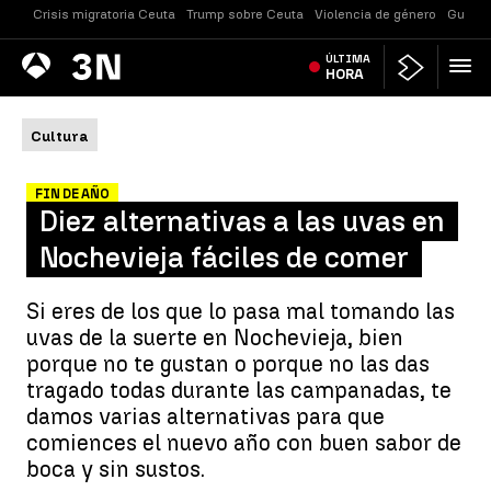
Crisis migratoria Ceuta
Trump sobre Ceuta
Violencia de género
Guerra
Antena
ÚLTIMA
Noticias
3
HORA
Cultura
FIN DE AÑO
Diez alternativas a las uvas en
Nochevieja fáciles de comer
Si eres de los que lo pasa mal tomando las
uvas de la suerte en Nochevieja, bien
porque no te gustan o porque no las das
tragado todas durante las campanadas, te
damos varias alternativas para que
comiences el nuevo año con buen sabor de
boca y sin sustos.