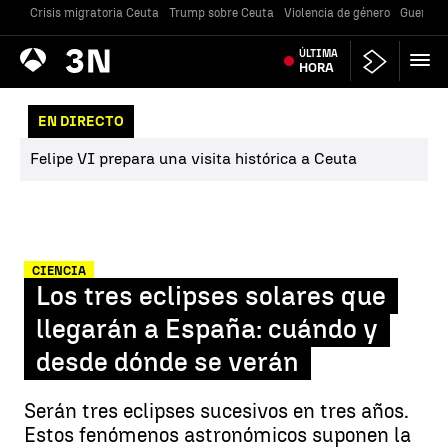
Crisis migratoria Ceuta
Trump sobre Ceuta
Violencia de género
Guerra U
Antena
ÚLTIMA
Noticias
3
HORA
EN DIRECTO
Felipe VI prepara una visita histórica a Ceuta
CIENCIA
Los tres eclipses solares que
llegarán a España: cuándo y
desde dónde se verán
Serán tres eclipses sucesivos en tres años.
Estos fenómenos astronómicos suponen la