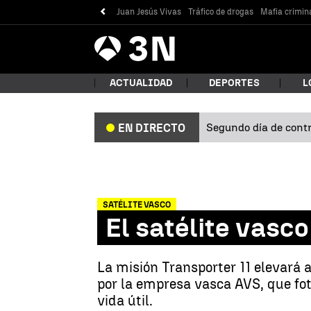
Juan Jesús Vivas
Tráfico de drogas
Mafia crimin
Antena
Noticias
3
ACTUALIDAD
DEPORTES
L
Segundo día de contro
EN DIRECTO
¿Qué
SATÉLITE VASCO
El satélite vasco
La misión Transporter 11 elevará 
por la empresa vasca AVS, que fot
Bus
vida útil.