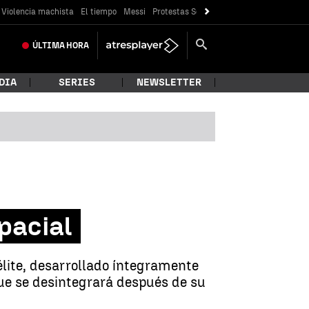
Violencia machista
El tiempo
Messi
Protestas Sóller
Crisis Ceuta
ÚLTIMA
HORA
DIA
SERIES
NEWSLETTER
spacial
élite, desarrollado íntegramente
que se desintegrará después de su