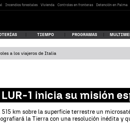
al
Incendios forestales
Vivienda
Controles en fronteras
Detención en Palma
OTERÍAS
TIEMPO
PROGRAMAS
MULTIME
les a los viajeros de Italia
 estás buscando?
 LUR-1 inicia su misión e
a 515 km sobre la superficie terrestre un microsat
ografiará la Tierra con una resolución inédita y 
car