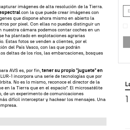
 capturar imágenes de alta resolución de la Tierra.
iespectral
con la que puede crear imágenes con
ágenes que dispone ahora mismo en abierto la
ros por pixel. Con ellas no puedes distinguir un
Con nuestra cámara podemos contar coches en un
se ha plantado en explotaciones agrarias
o. Estas fotos se venden a clientes, por el
ión del País Vasco, con las que podrán
 los deltas de los ríos, las embarcaciones, bosques
ara AVS es, por fin,
tener su propio "juguete" en
LUR-1 incorpora una serie de tecnologías que por
bita. No es lo mismo, reconoce el director de la
L
 en la Tierra que en el espacio". El microsatélite
lo, de un experimento de comunicaciones
más difícil interceptar y hackear los mensajes. Una
 empresa.