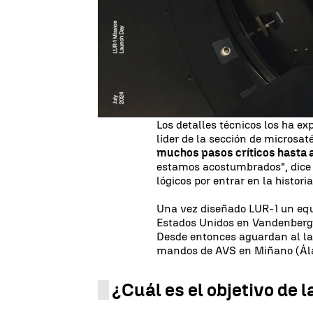
muy bien fingida.
AVS (Added 
su primer satélite,
LUR-1, en ór
vez en sus instalaciones, lo qu
en hacerlo. La encargada de co
superficie de la Tierra) será S
que funciona, efectivamente, d
espaciales que irá soltando dur
Los detalles técnicos los ha ex
líder de la sección de microsat
muchos pasos críticos hasta 
estamos acostumbrados", dice 
lógicos por entrar en la histori
Una vez diseñado LUR-1 un equi
Estados Unidos en Vandenberg, 
Desde entonces aguardan al la
mandos de AVS en Miñano (Ála
¿Cuál es el objetivo de 