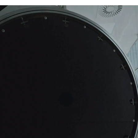
Pr
Whatsapp
Facebook
X
Linkedin
copas, "aunque esta noche sólo seremos nueve",
o están nerviosos, o bien ofrecen una tranquilidad