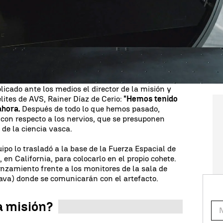
Value Solutions) tendrá esta misma medianoche
bita,
"concebido, diseñado y montado" por primera
e lo convierte también en el primer satélite vasco
locarlo a la altura deseada (515 km sobre la
paceX como una parte de su misión Transporter 11,
e transporte de varias decenas de juguetitos
ante su recorrido.
plicado ante los medios el director de la misión y
élites de AVS, Rainer Díaz de Cerio:
"Hemos tenido
ahora.
Después de todo lo que hemos pasado,
con respecto a los nervios, que se presuponen
a de la ciencia vasca.
po lo trasladó a la base de la Fuerza Espacial de
en California, para colocarlo en el propio cohete.
nzamiento frente a los monitores de la sala de
va) donde se comunicarán con el artefacto.
la misión?