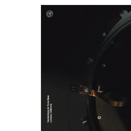
Beñat Garrote
Publicado:
16 de agosto de 2024, 16:20
Dos botellas de champán y 11 
dice una miembro del equipo. N