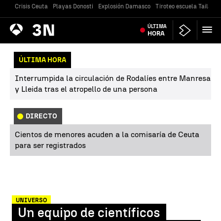
Crisis Ceuta
Playas Donosti
Explosión Damasco
Tiroteo escuela Tailandi
Antena
ÚLTIMA
Noticias
3
HORA
ÚLTIMA HORA
Interrumpida la circulación de Rodalíes entre Manresa
y Lleida tras el atropello de una persona
DIRECTO
Cientos de menores acuden a la comisaría de Ceuta
para ser registrados
UNIVERSO
Un equipo de científicos