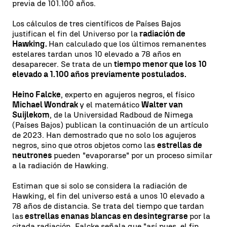
previa de 101.100 años.
Los cálculos de tres científicos de Países Bajos
justifican el fin del Universo por la
radiación de
Hawking.
Han calculado que los últimos remanentes
estelares tardan unos 10 elevado a 78 años en
desaparecer. Se trata de un
tiempo menor que los 10
elevado a 1.100 años previamente postulados.
Heino Falcke
, experto en agujeros negros, el físico
Michael Wondrak
y el matemático
Walter van
Suijlekom
, de la Universidad Radboud de Nimega
(Países Bajos) publican la continuación de un artículo
de 2023. Han demostrado que no solo los agujeros
negros, sino que otros objetos como las
estrellas de
neutrones
pueden "evaporarse" por un proceso similar
a la radiación de Hawking.
Estiman que si solo se considera la radiación de
Hawking, el fin del universo está a unos 10 elevado a
78 años de distancia. Se trata del tiempo que tardan
las
estrellas enanas blancas en desintegrarse
por la
citada radiación. Falcke señala que "así pues, el fin