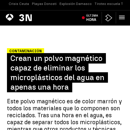
Crisis Ceuta
Playas Donosti
Explosión Damasco
Tiroteo escuela Taila
Antena
ÚLTIMA
Noticias
3
HORA
CONTAMINACIÓN
Crean un polvo magnético
capaz de eliminar los
microplásticos del agua en
apenas una hora
Este polvo magnético es de color marrón y
todos los materiales que lo componen son
reciclados. Tras una hora en el agua, es
capaz de separar todos los microplásticos,
mientras que otros productos y técnicas