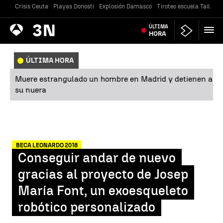
Crisis Ceuta
Playas Donosti
Explosión Damasco
Tiroteo escuela Tailandi
Antena
ÚLTIMA
Noticias
3
HORA
ÚLTIMA HORA
Muere estrangulado un hombre en Madrid y detienen a
su nuera
BECA LEONARDO 2018
Conseguir andar de nuevo
gracias al proyecto de Josep
María Font, un exoesqueleto
robótico personalizado