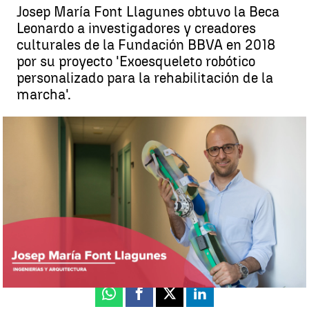
Josep María Font Llagunes obtuvo la Beca
Leonardo a investigadores y creadores
culturales de la Fundación BBVA en 2018
por su proyecto 'Exoesqueleto robótico
personalizado para la rehabilitación de la
marcha'.
Josep María Font, Beca Leonardo 2018 |
Antena 3
Noticias/Fundación BBVA
Ángela Clemente
Publicado:
07 de junio de 2023, 13:00
Whatsapp
Facebook
X
Linkedin