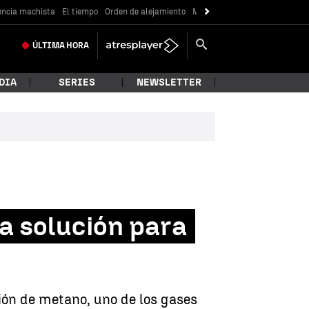
encia machista
El tiempo
Orden de alejamiento
Messi
ÚLTIMA
HORA
DIA
SERIES
NEWSLETTER
na solución para
sión de metano, uno de los gases