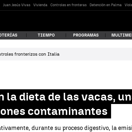
s
Juan Jesús Vivas
Vivienda
Controles en fronteras
Detención en Palma
Viol
OTERÍAS
TIEMPO
PROGRAMAS
MULTIME
roles fronterizos con Italia
 estás buscando?
 la dieta de las vacas, u
siones contaminantes
car
ativamente, durante su proceso digestivo, la emi