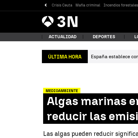
Crisis Ceuta
Mafia criminal
Incendios forestale
Antena
Noticias
3
ACTUALIDAD
DEPORTES
L
España establece cont
ÚLTIMA HORA
¿Qué
MEDIOAMBIENTE
Algas marinas en
reducir las emi
Bus
Las algas pueden reducir signific