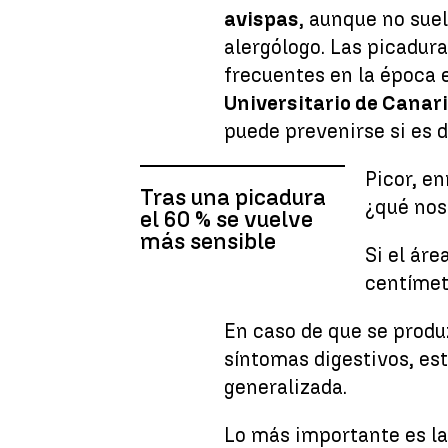
avispas
, aunque no suel
alergólogo. Las picadur
frecuentes en la época e
Universitario de Canar
puede prevenirse si es 
Picor, en
Tras una picadura
¿qué nos
el 60 % se vuelve
más sensible
Si el ár
centímet
En caso de que se produz
síntomas digestivos, es
generalizada.
Lo más importante es la