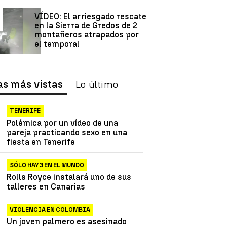
VÍDEO: El arriesgado rescate
en la Sierra de Gredos de 2
montañeros atrapados por
el temporal
as más vistas
Lo último
TENERIFE
Polémica por un vídeo de una
pareja practicando sexo en una
fiesta en Tenerife
SÓLO HAY 3 EN EL MUNDO
Rolls Royce instalará uno de sus
talleres en Canarias
VIOLENCIA EN COLOMBIA
Un joven palmero es asesinado