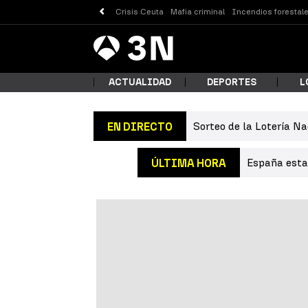
Crisis Ceuta
Mafia criminal
Incendios forestal
Antena
Noticias
3
ACTUALIDAD
DEPORTES
L
Sorteo de la Lotería Na
EN DIRECTO
¿Qué
España estab
ÚLTIMA HORA
Busc