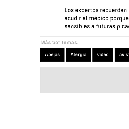
Los expertos recuerdan 
acudir al médico porque
sensibles a futuras pica
Más por temas:
Abejas
Alergia
video
avis