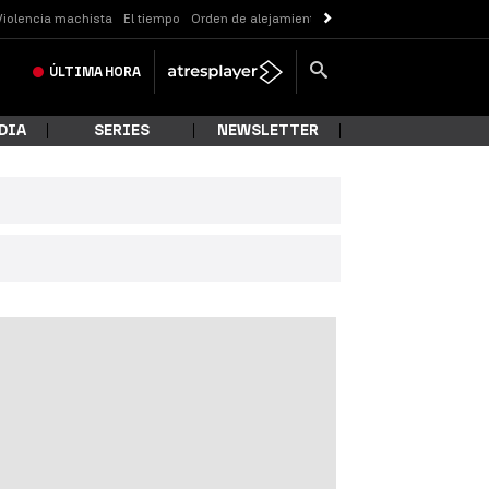
Violencia machista
El tiempo
Orden de alejamiento
Messi
ÚLTIMA
HORA
DIA
SERIES
NEWSLETTER