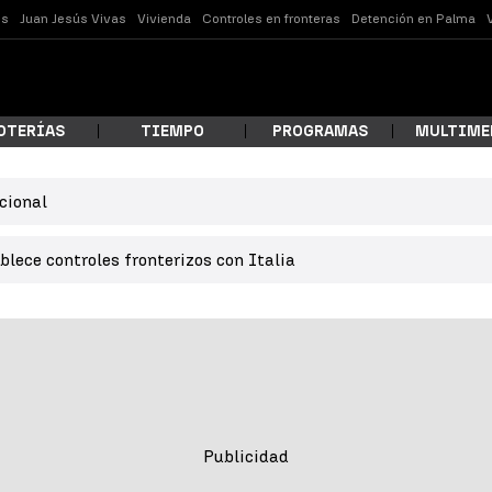
es
Juan Jesús Vivas
Vivienda
Controles en fronteras
Detención en Palma
OTERÍAS
TIEMPO
PROGRAMAS
MULTIME
cional
 estás buscando?
lece controles fronterizos con Italia
ar