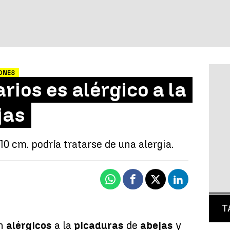
ONES
rios es alérgico a la
jas
10 cm. podría tratarse de una alergia.
Whatsapp
Facebook
X
Linkedin
T
on
alérgicos
a la
picaduras
de
abejas
y